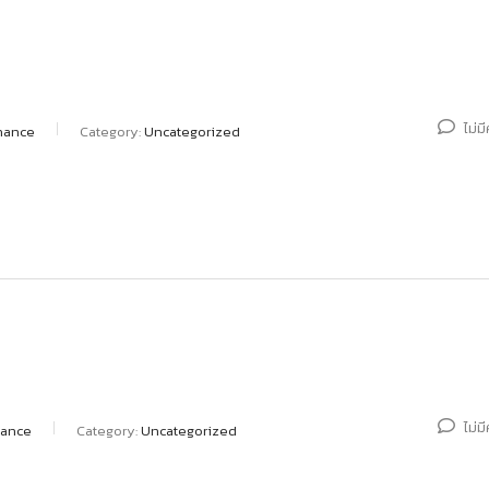
ไม่ม
nance
Category:
Uncategorized
ไม่ม
nance
Category:
Uncategorized