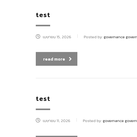
test
เมษายน 15, 2026
Posted by:
governance gover
read more
test
เมษายน 11, 2026
Posted by:
governance gover