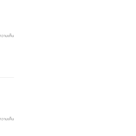
ีความเห็น
ีความเห็น