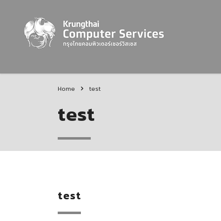
Home
test
test
test