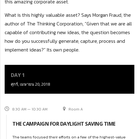
this amazing corporate asset.
What is this highly valuable asset? Says Morgan Fraud, the
author of The Thinking Corporation, “Given that we are all
capable of contributing new ideas, the question becomes
how do you successfully generate, capture, process and
implement ideas?” Its own people.
DAY 1
ศุกร์, เมษายน 20, 2018
8:30 AM — 10:30 AM
Room A
THE CAMPAIGN FOR DAYLIGHT SAVING TIME
The teams focused their efforts on a few of the highest-value