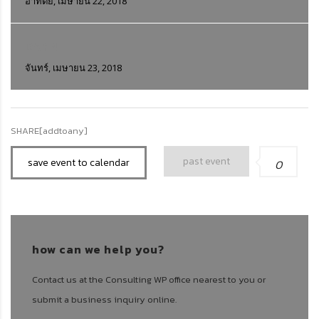
อาทิตย์, เมษายน 22, 2018
DAY 4
จันทร์, เมษายน 23, 2018
SHARE[addtoany]
past event
save event to calendar
0
how can we help you?
Contact us at the Consulting WP office nearest to you or
submit a business inquiry online.