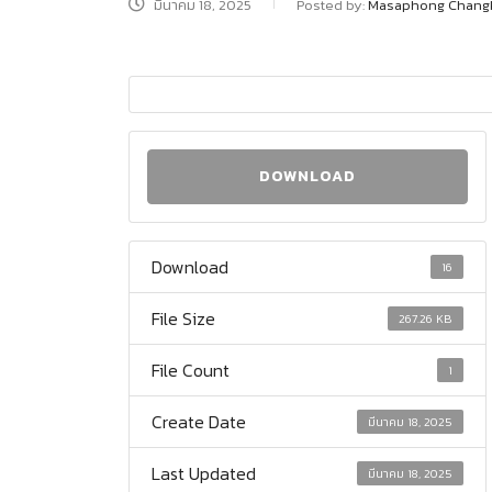
มีนาคม 18, 2025
Posted by:
Masaphong Chang
DOWNLOAD
Download
16
File Size
267.26 KB
File Count
1
Create Date
มีนาคม 18, 2025
Last Updated
มีนาคม 18, 2025