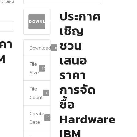
ีความเห็น
ประกาศ
DOWNLOAD
เชิญ
คา
ชวน
Download
16
BM
เสนอ
File
267.26 KB
ราคา
Size
การจัด
File
1
Count
ซื้อ
Create
Hardware
มีนาคม 18, 2025
Date
IBM