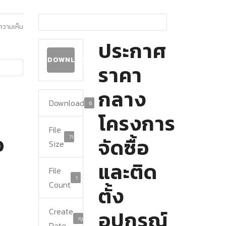
ีความเห็น
ประกาศ
DOWNLOAD
ราคา
กลาง
Download
6
โครงการ
File
อ
71.78 KB
จัดซื้อ
Size
และติด
File
1
Count
ตั้ง
Create
อุปกรณ์
กุมภาพันธ์ 22, 2024
Date