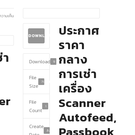
ีความเห็น
ประกาศ
DOWNLOAD
ราคา
่า
กลาง
Download
9
การเช่า
File
71.23 KB
เครื่อง
Size
er
Scanner
File
1
Count
Autofeed,
Create
Passbook
สิงหาคม 21, 2025
Date