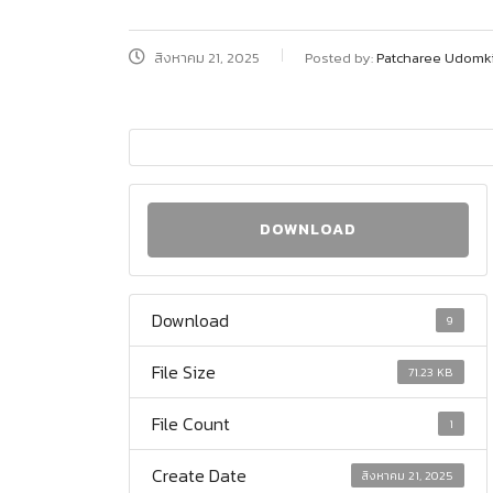
สิงหาคม 21, 2025
Posted by:
Patcharee Udomk
DOWNLOAD
Download
9
File Size
71.23 KB
File Count
1
Create Date
สิงหาคม 21, 2025