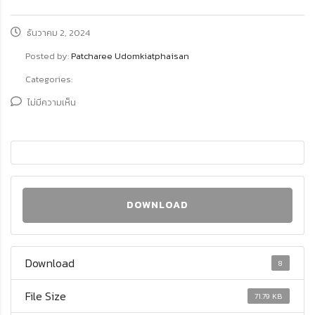
ธันวาคม 2, 2024
Posted by:
Patcharee Udomkiatphaisan
Categories:
ไม่มีความเห็น
DOWNLOAD
Download
8
File Size
71.79 KB