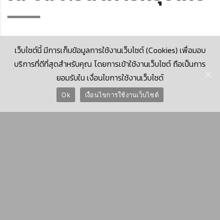
เว็บไซต์นี้ มีการเก็บข้อมูลการใช้งานเว็บไซต์ (Cookies) เพื่อมอบ
บริการที่ดีที่สุดสำหรับคุณ โดยการเข้าใช้งานเว็บไซต์ ถือเป็นการ
ยอมรับใน เงื่อนไขการใช้งานเว็บไซต์
© 2026 Krungthai Computer Services Co., Ltd. (KTCS)
Ok
เงื่อนไขการใช้งานเว็บไซต์