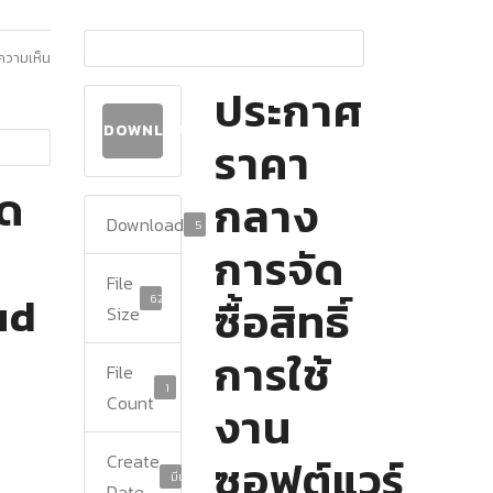
ีความเห็น
ประกาศ
DOWNLOAD
ราคา
ัด
กลาง
Download
5
การจัด
File
ud
62.87 KB
ซื้อสิทธิ์
Size
การใช้
File
1
Count
งาน
Create
ซอฟต์แวร์
มีนาคม 18, 2025
Date