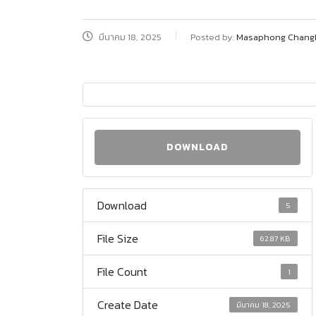
มีนาคม 18, 2025
Posted by:
Masaphong Chang
DOWNLOAD
Download
5
File Size
62.87 KB
File Count
1
Create Date
มีนาคม 18, 2025