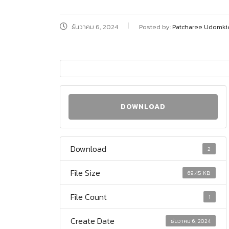
ธันวาคม 6, 2024
Posted by:
Patcharee Udomki
DOWNLOAD
Download
2
File Size
69.45 KB
File Count
1
Create Date
ธันวาคม 6, 2024