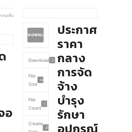
ีความเห็น
ประกาศ
DOWNLOAD
ราคา
ัด
กลาง
Download
2
การจัด
File
69.45 KB
จ้าง
Size
บำรุง
File
1
์จอ
Count
รักษา
Create
อุปกรณ์
ธันวาคม 6, 2024
Date