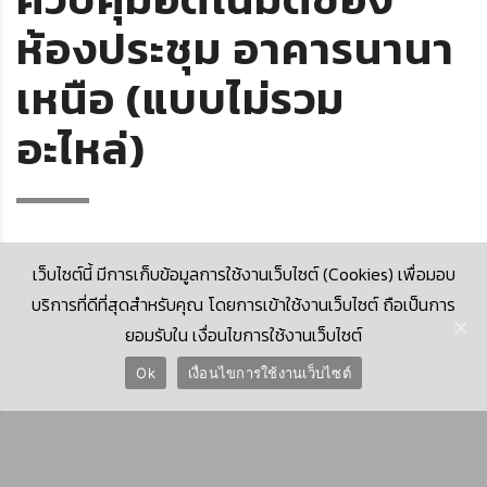
ห้องประชุม อาคารนานา
เหนือ (แบบไม่รวม
อะไหล่)
เว็บไซต์นี้ มีการเก็บข้อมูลการใช้งานเว็บไซต์ (Cookies) เพื่อมอบ
บริการที่ดีที่สุดสำหรับคุณ โดยการเข้าใช้งานเว็บไซต์ ถือเป็นการ
ยอมรับใน เงื่อนไขการใช้งานเว็บไซต์
© 2026 Krungthai Computer Services Co., Ltd. (KTCS)
Ok
เงื่อนไขการใช้งานเว็บไซต์