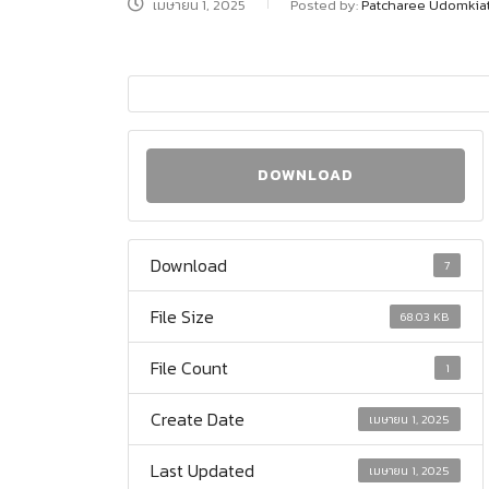
เมษายน 1, 2025
Posted by:
Patcharee Udomkia
DOWNLOAD
Download
7
File Size
68.03 KB
File Count
1
Create Date
เมษายน 1, 2025
Last Updated
เมษายน 1, 2025