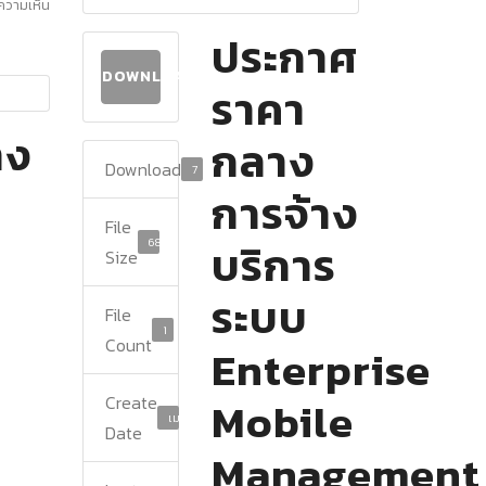
ีความเห็น
ประกาศ
DOWNLOAD
ราคา
าง
กลาง
Download
7
การจ้าง
File
68.03 KB
บริการ
Size
ระบบ
File
1
Count
Enterprise
Create
Mobile
เมษายน 1, 2025
Date
Management