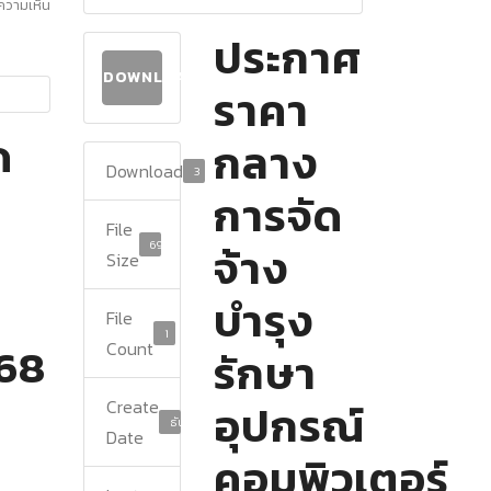
ีความเห็น
ประกาศ
DOWNLOAD
ราคา
ด
กลาง
Download
3
การจัด
File
69.24 KB
จ้าง
Size
บำรุง
File
1
568
Count
รักษา
Create
อุปกรณ์
ธันวาคม 9, 2024
Date
คอมพิวเตอร์