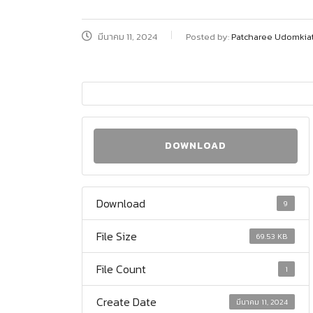
มีนาคม 11, 2024
Posted by:
Patcharee Udomkia
DOWNLOAD
Download
9
File Size
69.53 KB
File Count
1
Create Date
มีนาคม 11, 2024