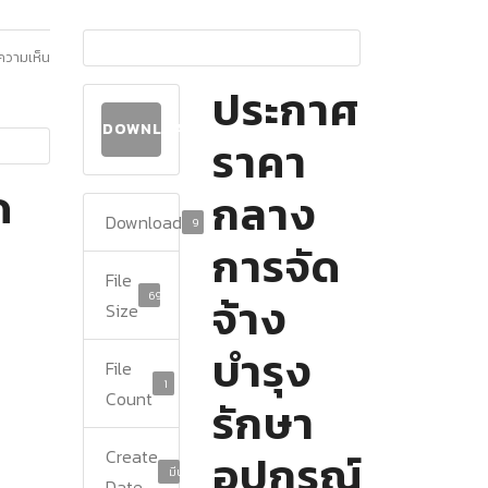
ีความเห็น
ประกาศ
DOWNLOAD
ราคา
ด
กลาง
Download
9
การจัด
File
69.53 KB
จ้าง
Size
บำรุง
File
1
Count
รักษา
Create
อุปกรณ์
มีนาคม 11, 2024
Date